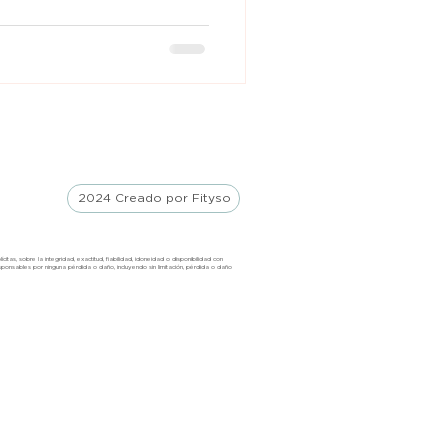
2024 Creado por Fityso
tas, sobre la integridad, exactitud, fiabilidad, idoneidad o disponibilidad con
sponsable
s
por ninguna pérdida o daño, incluyendo sin limitación, pérdida o daño