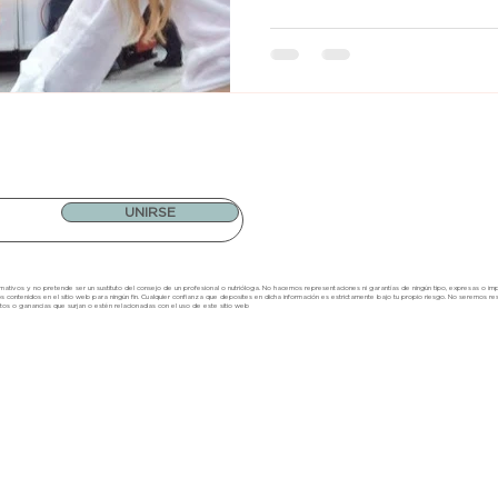
UNIRSE
ativos y no pretende ser un sustituto del consejo de un profesional o nutrióloga. No hacemos representaciones ni garantías de ningún tipo, expresas o implíci
os contenidos en el sitio web para ningún fin. Cualquier confianza que
d
eposites en dicha inform
a
ció
n
es estrictamente bajo tu propi
o ri
esgo. No seremos re
tos o ganancias que surjan o estén relacionadas con el uso de este sitio w
eb