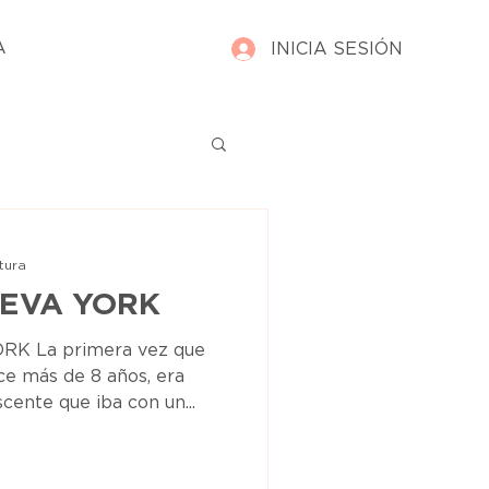
A
INICIA SESIÓN
tura
UEVA YORK
K La primera vez que
ce más de 8 años, era
ente que iba con un...