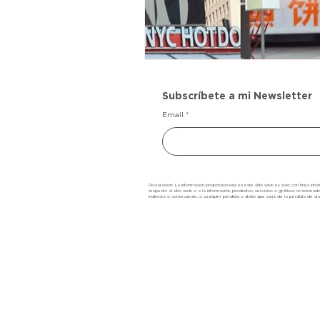
Subscríbete a mi Newsletter
Email
Declaracion: La información proporcionada en este sitio web es solo con fines inform
respecto al sitio web o a la información, productos, servicios o gráficos relacionad
indirecto o consecuente, o cualquier pérdida o daño que surja de la pérdida de da