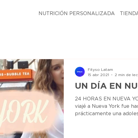
NUTRICIÓN PERSONALIZADA
TIEND
Fityso Latam
15 abr 2021
2 min de lec
UN DÍA EN N
24 HORAS EN NUEVA YOR
viajé a Nueva York fue ha
prácticamente una adolesc