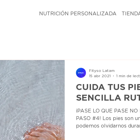
NUTRICIÓN PERSONALIZADA
TIEND
Fityso Latam
15 abr 2021
1 min de lec
CUIDA TUS PI
SENCILLA RU
¡PASE LO QUE PASE NO
PASO #4! Los pies son un
podemos olvidarnos dura
año,...