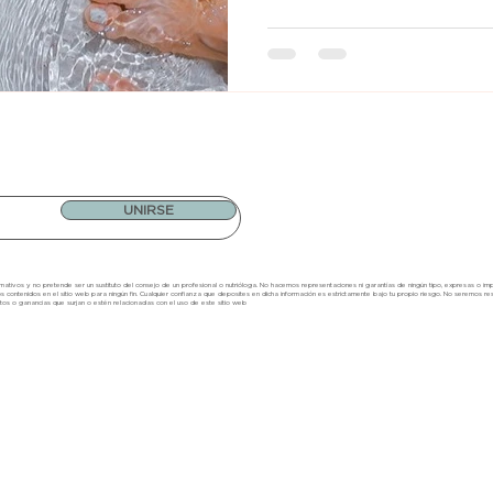
UNIRSE
ativos y no pretende ser un sustituto del consejo de un profesional o nutrióloga. No hacemos representaciones ni garantías de ningún tipo, expresas o implíci
os contenidos en el sitio web para ningún fin. Cualquier confianza que
d
eposites en dicha inform
a
ció
n
es estrictamente bajo tu propi
o ri
esgo. No seremos re
tos o ganancias que surjan o estén relacionadas con el uso de este sitio w
eb