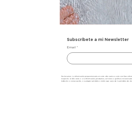
Subscríbete a mi Newsletter
Email
Declaracion: La información proporcionada en este sitio web es solo con fines inform
respecto al sitio web o a la información, productos, servicios o gráficos relacionad
indirecto o consecuente, o cualquier pérdida o daño que surja de la pérdida de da