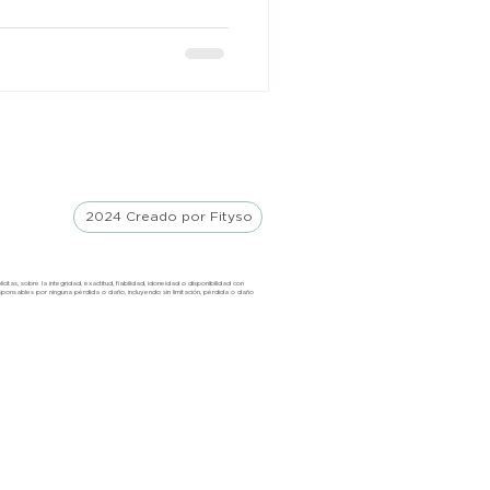
2024 Creado por Fityso
tas, sobre la integridad, exactitud, fiabilidad, idoneidad o disponibilidad con
sponsable
s
por ninguna pérdida o daño, incluyendo sin limitación, pérdida o daño