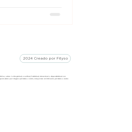
2024 Creado por Fityso
tas, sobre la integridad, exactitud, fiabilidad, idoneidad o disponibilidad con
sponsable
s
por ninguna pérdida o daño, incluyendo sin limitación, pérdida o daño