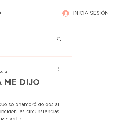
A
INICIA SESIÓN
tura
 ME DIJO
que se enamoró de dos al
ciden las circunstancias
a suerte...