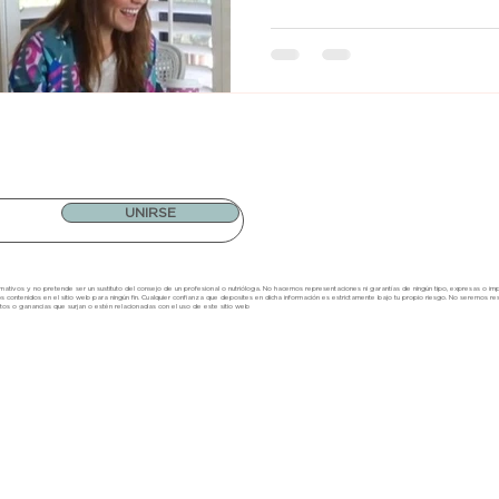
UNIRSE
ativos y no pretende ser un sustituto del consejo de un profesional o nutrióloga. No hacemos representaciones ni garantías de ningún tipo, expresas o implíci
os contenidos en el sitio web para ningún fin. Cualquier confianza que
d
eposites en dicha inform
a
ció
n
es estrictamente bajo tu propi
o ri
esgo. No seremos re
tos o ganancias que surjan o estén relacionadas con el uso de este sitio w
eb