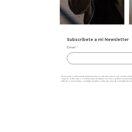
Subscríbete a mi Newsletter
Email
Declaracion: La información proporcionada en este sitio web es solo con fines inform
respecto al sitio web o a la información, productos, servicios o gráficos relacionad
indirecto o consecuente, o cualquier pérdida o daño que surja de la pérdida de da