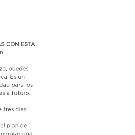
AS CON ESTA 
n.
azo, puedes 
ca. Es un 
dad para los 
s a futuro.
tres días .
el plan de 
 comprar una 