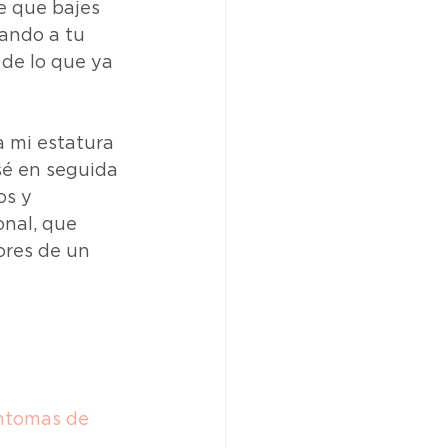
e que bajes 
ando a tu 
de lo que ya 
 mi estatura 
sé en seguida 
os y 
nal, que 
ores de un 
ntomas de 