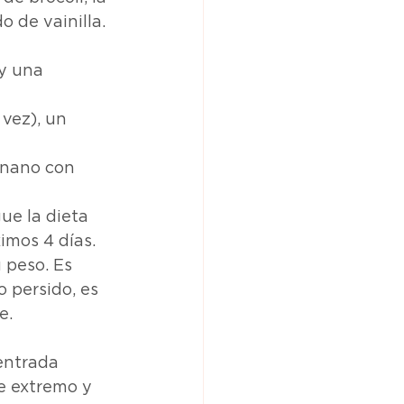
 de vainilla.
y una 
vez), un 
anano con 
ue la dieta 
imos 4 días. 
 peso. Es 
 persido, es 
e.
entrada 
e extremo y 