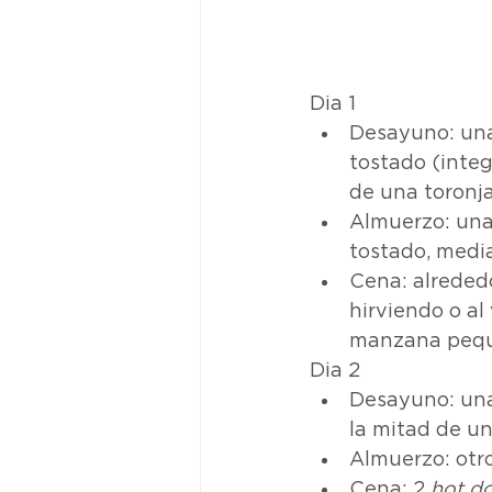
Dia 1
Desayuno: una
tostado (integ
de una toronja
Almuerzo: una 
tostado, media
Cena: alreded
hirviendo o al
manzana peque
Dia 2
Desayuno: una
la mitad de un
Almuerzo: otro
Cena: 2 
hot d