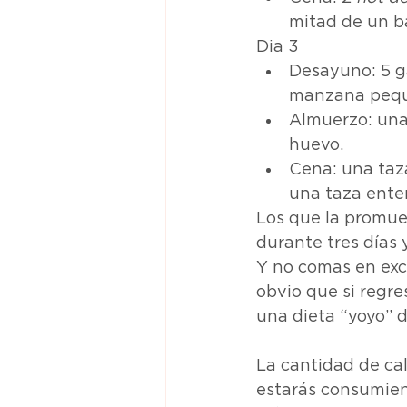
mitad de un b
Dia 3
Desayuno: 5 g
manzana peq
Almuerzo: una 
huevo.
Cena: una taza
una taza enter
Los que la promueb
durante tres días 
Y no comas en exce
obvio que si regre
una dieta “yoyo” 
La cantidad de cal
estarás consumien