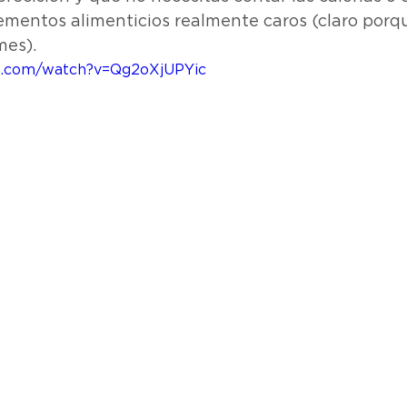
lementos alimenticios realmente caros (claro por
mes).
e.com/watch?v=Qg2oXjUPYic