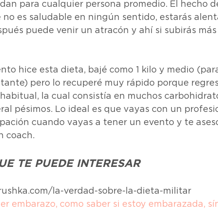
ndan para cualquier persona promedio. El hecho d
 no es saludable en ningún sentido, estarás alent
pués puede venir un atracón y ahí si subirás más 
o hice esta dieta, bajé como 1 kilo y medio (para
stante) pero lo recuperé muy rápido porque regre
habitual, la cual consistía en muchos carbohidrat
al pésimos. Lo ideal es que vayas con un profesio
ipación cuando vayas a tener un evento y te ases
h coach.
UE TE PUEDE INTERESAR
ushka.com/la-verdad-sobre-la-dieta-militar
er embarazo, como saber si estoy embarazada, sí