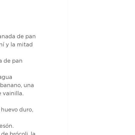
banada de pan 
í y la mitad 
a de pan 
agua 
n banano, una 
vainilla.
 huevo duro, 
esón.
de brócoli, la 