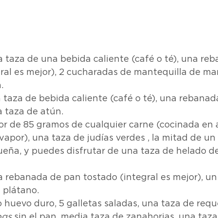
 taza de una bebida caliente (café o té), una re
ral es mejor), 2 cucharadas de mantequilla de man
.
taza de bebida caliente (café o té), una rebanad
 taza de atún.
or de 85 gramos de cualquier carne (cocinada en 
 vapor), una taza de judías verdes , la mitad de u
ña, y puedes disfrutar de una taza de helado de 
 rebanada de pan tostado (integral es mejor), un
 plátano.
 huevo duro, 5 galletas saladas, una taza de requ
ogs
 sin el pan, media taza de zanahorias, una taza 