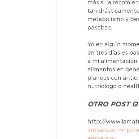
más si la recomie
tan drásticamente
metabolismo y des
pasabas.
Yo en algún moment
en tres días es ba
a mi alimentación 
alimentos en gener
planees con antic
nutriólogo o healt
OTRO POST Q
http://www.lamatr
embarazo, mi prim
embarazo